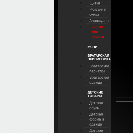
Щитки
Рюкзаки и
сумки
Аксессуары
Форма
для
команд
МЯЧИ
ВРАТАРСКАЯ
ЭКИПИРОВКА
Вратарские
перчатки
Вратарская
одежда
ДЕТСКИЕ
ТОВАРЫ
Детская
обувь
Детская
форма и
одежда
Детское