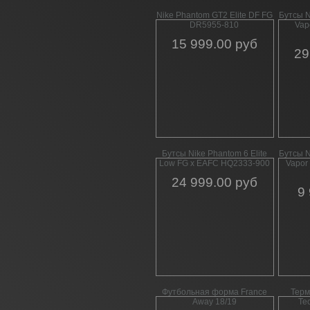
Nike Phantom GT2 Elite DF FG
Бутсы N
DR5955-810
Vap
15 999.00 руб
29
Бутсы Nike Phantom 6 Elite
Бутсы N
Low FG x EAFC HQ2333-900
Vapor
24 999.00 руб
9
Футбольная форма France
Терм
Away 18/19
Te