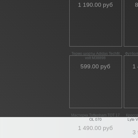
1 190.00 руб
8
Термо шорты Adidas Techfit
Футбол
volt M38898
599.00 руб
1
Мастерка Tottenham TOT 17
Кроссо
OL 070
Lyte 
1 490.00 руб
3