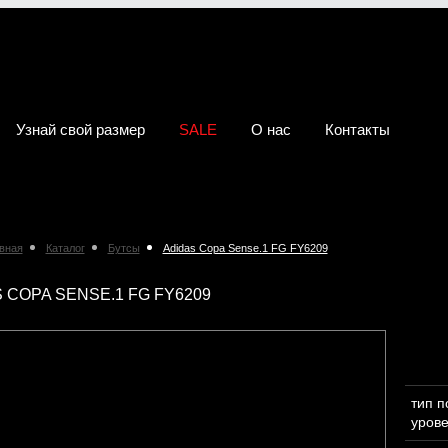
Узнай свой размер
SALE
О нас
Контакты
вная
Каталог
Бутсы
Adidas Copa Sense.1 FG FY6209
 COPA SENSE.1 FG FY6209
тип 
уров