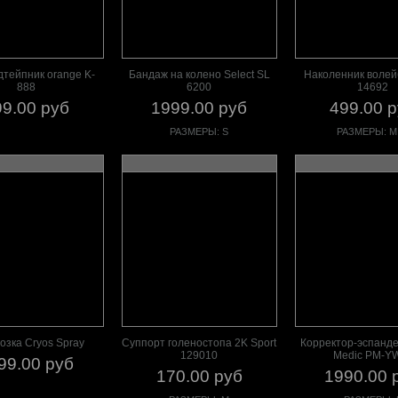
дтейпник orange K-
Бандаж на колено Select SL
Наколенник воле
888
6200
14692
9.00 руб
1999.00 руб
499.00 
РАЗМЕРЫ: S
РАЗМЕРЫ: M,
озка Cryos Spray
Суппорт голеностопа 2K Sport
Корректор-эспанде
129010
Medic PM-Y
99.00 руб
170.00 руб
1990.00 