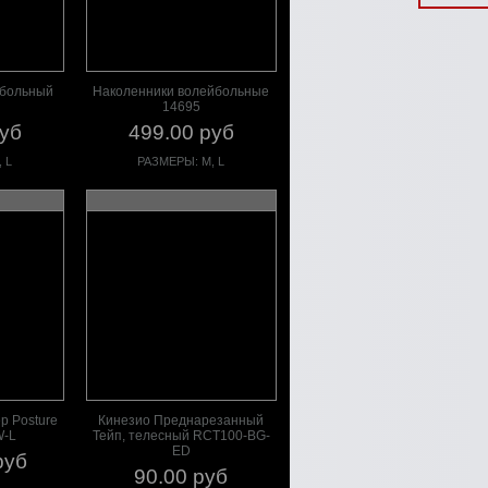
йбольный
Наколенники волейбольные
14695
руб
499.00 руб
 L
РАЗМЕРЫ: M, L
р Posture
Кинезио Преднарезанный
W-L
Тейп, телесный RCT100-BG-
ED
руб
90.00 руб