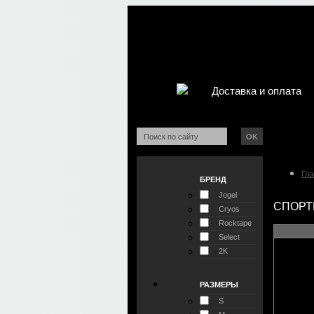
Доставка и оплата
OK
Гла
БРЕНД
Jogel
СПОРТ
Cryos
Rocktape
Select
2K
РАЗМЕРЫ
S