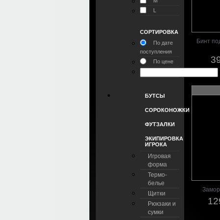
M
L
СОРТИРОВКА
Бинт по
По дате
поступления
39
По цене
БУТСЫ
СОРОКОНОЖКИ
ФУТЗАЛКИ
ЭКИПИРОВКА
ИГРОКА
Игровая
форма
Термо-
белье
Замор
Щитки
12
Рюкзаки и
сумки