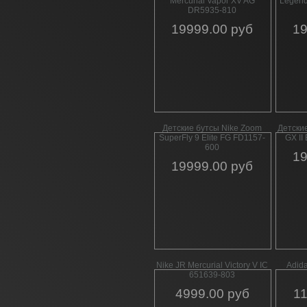
Mercurial Vapor XV AG
Legend
DR5935-810
19999.00 руб
19
Детские бутсы Nike Zoom
Детски
SuperFly 9 Elite FG FD1157-
GX II
600
19
19999.00 руб
Nike JR Mercurial Victory V IC
Adid
651639-803
4999.00 руб
11