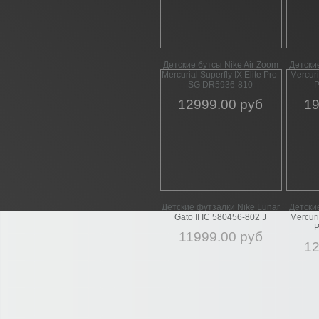
Детские бутсы Nike Air Zoom
Детские
Mercurial Superfly IX Elite Pro-
Mercuri
SG DR5936-810
P
12999.00 руб
19
Детские футзалки Nike Lunar
Детские
Gato II IC 580456-802 J
Mercuri
P
11999.00 руб
12