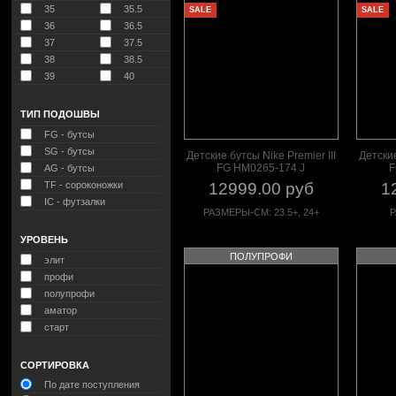
35
35.5
SALE
SALE
36
36.5
37
37.5
38
38.5
39
40
ТИП ПОДОШВЫ
FG - бутсы
SG - бутсы
Детские бутсы Nike Premier III
Детские
FG HM0265-174 J
F
AG - бутсы
TF - сороконожки
12999.00 руб
1
IC - футзалки
РАЗМЕРЫ-СМ: 23.5+, 24+
Р
УРОВЕНЬ
ПОЛУПРОФИ
элит
профи
полупрофи
аматор
старт
СОРТИРОВКА
По дате поступления