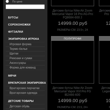
По цене
Детские бутсы Nike Air Zoom
Детские
Mercurial Vapor 16 Pro AG-Pro
Pro
FQ8684-600 J
БУТСЫ
14999.00 руб
1
СОРОКОНОЖКИ
РАЗМЕРЫ-СМ: 23.5+, 24
ФУТЗАЛКИ
ПОЛУПРОФИ
ЭКИПИРОВКА ИГРОКА
Игровая форма
Термо-белье
Щитки
Рюкзаки и сумки
Аксессуары
Форма для команд
МЯЧИ
ВРАТАРСКАЯ ЭКИПИРОВКА
Детские бутсы Nike Air Zoom
Детск
Вратарские перчатки
Mercurial Vapor XVI Pro FG
Lege
Вратарская одежда
IB2466-600
14999.00 руб
1
ДЕТСКИЕ ТОВАРЫ
Детская обувь
РАЗМЕРЫ-СМ: 23.5, 24+