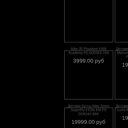
Nike JR Phantom VNM
Детские
Academy FG AO0362-104
Mercur
P
3999.00 руб
19
Детские бутсы Nike Zoom
Детски
SuperFly 9 Elite KM FG
Luna I
DO9342-694
19
19999.00 руб