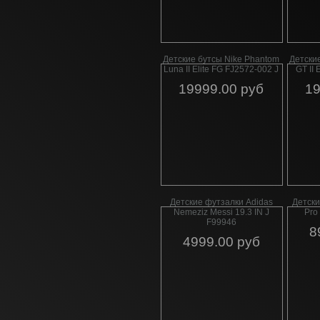
Детские бутсы Nike Phantom
Детски
Luna II Elite FG FJ2572-002 J
GT II
19999.00 руб
19
Детские футзалки Adidas
Детски
Nemeziz Messi 19.3 IN J
Pro
F99946
8
4999.00 руб