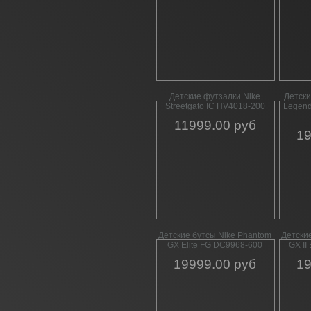
Детские футзалки Nike
Детски
Streetgato IC HV4018-200
Legend
11999.00 руб
19
Детские бутсы Nike Phantom
Детски
GX Elite FG DC9968-600
GX II
19999.00 руб
19