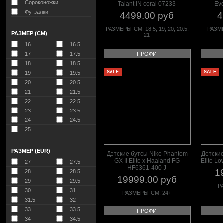
Сороконожки
Talant IN coral 07233
Evo
Футзалки
4499.00 руб
4
РАЗМЕРЫ-СМ: 18.5, 19, 20, 20.5,
РАЗМЕ
РАЗМЕР (СМ)
21
16
16.5
17
17.5
ПРОФИ
18
18.5
SALE
SALE
19
19.5
20
20.5
21
21.5
22
22.5
23
23.5
24
24.5
25
РАЗМЕР (EUR)
Детские бутсы Nike Phantom
Детские
GX II Elite x Haaland FG
Elite L
27
27.5
HF6361-400 J
1
28
28.5
19999.00 руб
29
29.5
Р
30
31
РАЗМЕРЫ-СМ: 24+
31.5
32
33
33.5
ПРОФИ
34
34.5