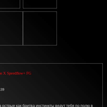
as X Speedflow+ FG
39
а острые как бритва инстинкты ведут тебя по полю в