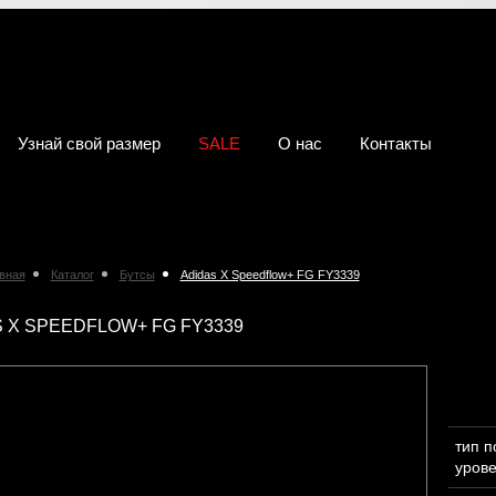
Узнай свой размер
SALE
О нас
Контакты
вная
Каталог
Бутсы
Adidas X Speedflow+ FG FY3339
 X SPEEDFLOW+ FG FY3339
тип 
уров