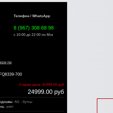
Телефон / WhatsApp
8 (967) 308 68 98
с 10:00 до 22:00 по Мск
Q8339-700
FQ8339-700
Старая цена:
41999.00 руб
24999.00 руб
подошвы:
AG - бутсы
ень:
элит