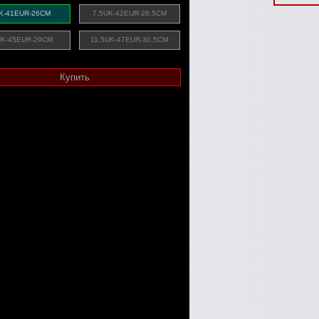
K-41EUR-26CM
7,5UK-42EUR-26,5CM
K-45EUR-29CM
11,5UK-47EUR-30,5CM
Купить