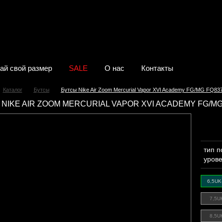
ай свой размер
SALE
О нас
Контакты
Каталог
Бутсы
Бутсы Nike Air Zoom Mercurial Vapor XVI Academy FG/MG FQ83
NIKE AIR ZOOM MERCURIAL VAPOR XVI ACADEMY FG/MG
тип 
уров
6,5UK
7,5U
8,5U