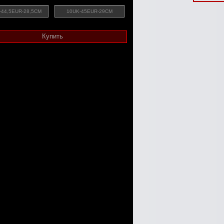
-44,5EUR-28,5CM
10UK-45EUR-29CM
Купить