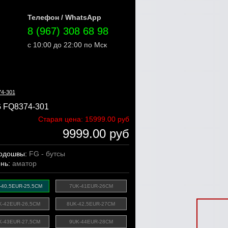
Телефон / WhatsApp
8 (967) 308 68 98
с 10:00 до 22:00 по Мск
74-301
 FQ8374-301
Старая цена:
15999.00 руб
9999.00 руб
подошвы:
FG - бутсы
ень:
аматор
-40,5EUR-25,5CM
7UK-41EUR-26CM
K-42EUR-26,5CM
8UK-42,5EUR-27CM
K-43EUR-27,5CM
9UK-44EUR-28CM