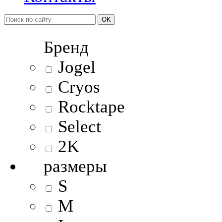
OK
Бренд
Jogel
Cryos
Rocktape
Select
2K
размеры
S
M